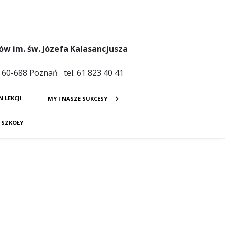
ów im. św. Józefa Kalasancjusza
4 60-688 Poznań tel. 61 823 40 41
N LEKCJI
MY I NASZE SUKCESY
E SZKOŁY