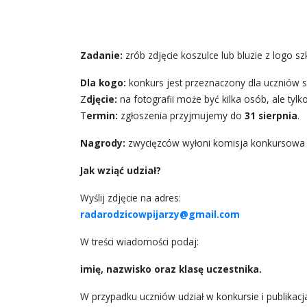
Zadanie:
zrób zdjęcie koszulce lub bluzie z logo sz
Dla kogo:
konkurs jest przeznaczony dla uczniów s
Z
djęcie:
na fotografii może być kilka osób, ale tyl
T
ermin:
zgłoszenia przyjmujemy do
31 sierpnia
.
Nagrody:
zwycięzców wyłoni komisja konkursowa
Jak wziąć udział?
Wyślij zdjęcie na adres:
radarodzicowpijarzy@gmail.com
W treści wiadomości podaj:
imię, nazwisko oraz klasę uczestnika.
W przypadku uczniów udział w konkursie i publikac