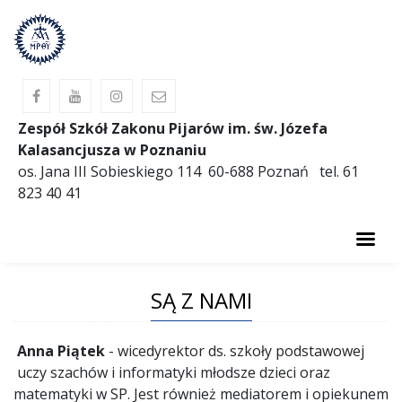
Zespół Szkół Zakonu Pijarów im. św. Józefa
Kalasancjusza w Poznaniu
os. Jana III Sobieskiego 114 60-688 Poznań tel. 61
823 40 41
AKTUALNOŚCI
SĄ Z NAMI
O SZKOLE
PREWENCJA
Anna Piątek
- wicedyrektor ds. szkoły podstawowej
uczy szachów i informatyki młodsze dzieci oraz
OBIADY
matematyki w SP. Jest również mediatorem i opiekunem