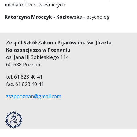
mediatorów rówieśniczych.
BIBLIOTEKA
Katarzyna Mroczyk - Kozłowsk
a– psycholog
RADA RODZICÓW
PLAN LEKCJI
MY I NASZE SUKCESY
Zespół Szkół Zakonu Pijarów im. św. Józefa
Kalasancjusza w Poznaniu
WSPÓŁPRACA
os. Jana III Sobieskiego 114
60-688 Poznań
WSPIERAJ NAS
tel. 61 823 40 41
POZNAŃSKI BIEG JOŃCA
fax. 61 823 40 41
REKRUTACJA
zszppoznan@gmail.com
KONTAKT
20 LECIE SZKOŁY