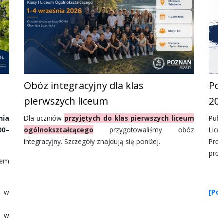
Obóz integracyjny dla klas
P
pierwszych liceum
2
nia
Dla uczniów
przyjętych do klas pierwszych liceum
Pu
00–
ogólnokształcącego
przygotowaliśmy obóz
Li
integracyjny. Szczegóły znajdują się poniżej.
Pr
pro
iem
y w
[P
y w