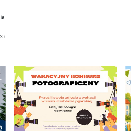
nia
,
zas