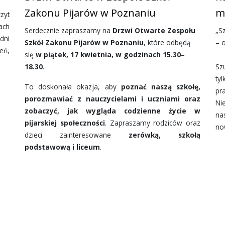
Zakonu Pijarów w Poznaniu
m
zyt
ch
Serdecznie zapraszamy na
Drzwi Otwarte Zespołu
„Sz
dni
Szkół Zakonu Pijarów w Poznaniu
, które odbędą
– 
eń,
się
w piątek, 17 kwietnia, w godzinach 15.30–
18.30
.
Sz
ty
To doskonała okazja, aby
poznać naszą szkołę,
pr
porozmawiać z nauczycielami i uczniami oraz
Ni
zobaczyć, jak wygląda codzienne życie w
na
pijarskiej społeczności
. Zapraszamy rodziców oraz
no
dzieci zainteresowane
zerówką, szkołą
podstawową i liceum
.