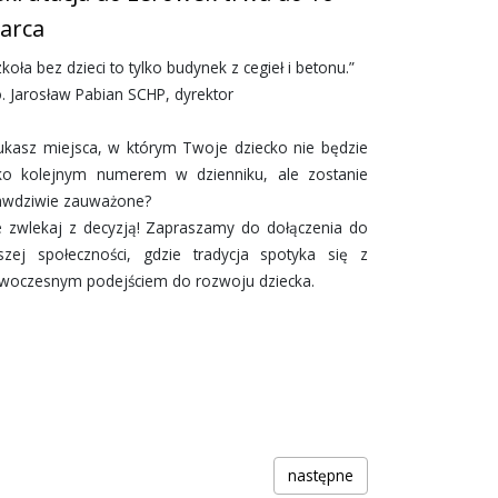
arca
koła bez dzieci to tylko budynek z cegieł i betonu.”
o. Jarosław Pabian SCHP, dyrektor
ukasz miejsca, w którym Twoje dziecko nie będzie
lko kolejnym numerem w dzienniku, ale zostanie
awdziwie zauważone?
e zwlekaj z decyzją! Zapraszamy do dołączenia do
szej społeczności, gdzie tradycja spotyka się z
woczesnym podejściem do rozwoju dziecka.
następne