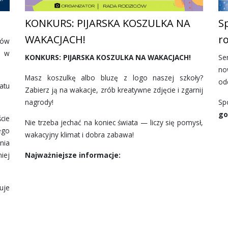
KONKURS: PIJARSKA KOSZULKA NA
Sp
WAKACJACH!
r
nów
0 w
KONKURS: PIJARSKA KOSZULKA NA WAKACJACH!
Se
no
Masz koszulkę albo bluzę z logo naszej szkoły?
od
atu
Zabierz ją na wakacje, zrób kreatywne zdjęcie i zgarnij
nagrody!
Sp
go
cie
Nie trzeba jechać na koniec świata — liczy się pomysł,
ego
wakacyjny klimat i dobra zabawa!
nia
iej
Najważniejsze informacje:
uje