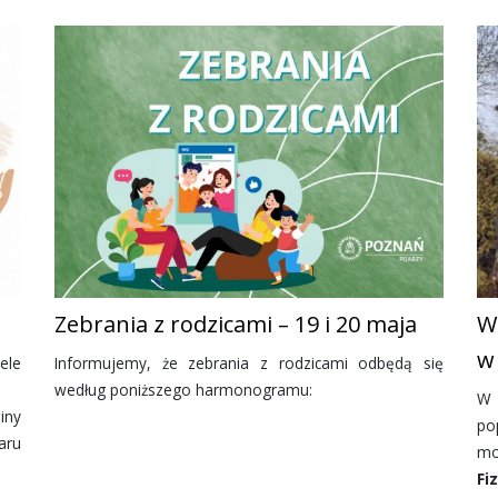
Zebrania z rodzicami – 19 i 20 maja
W
w
ele
Informujemy, że zebrania z rodzicami odbędą się
według poniższego harmonogramu:
W 
iny
po
aru
mo
Fi