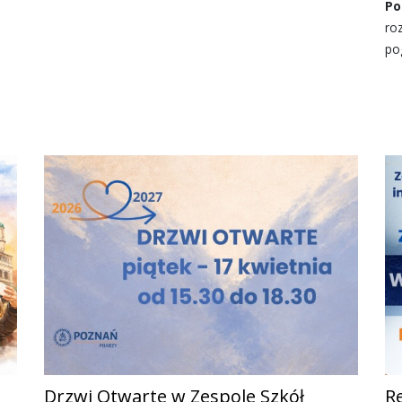
Po
ro
po
Drzwi Otwarte w Zespole Szkół
R