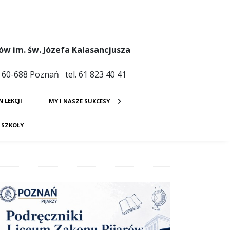
ów im. św. Józefa Kalasancjusza
4 60-688 Poznań tel. 61 823 40 41
N LEKCJI
MY I NASZE SUKCESY
E SZKOŁY